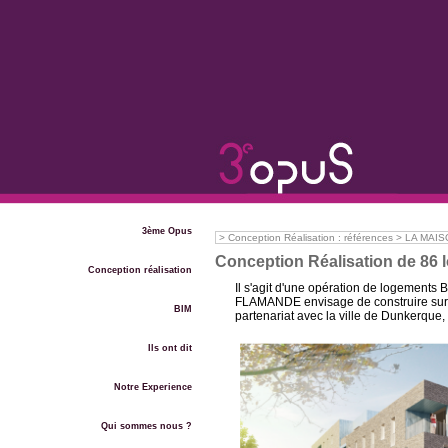
3ème Opus
>
Conception Réalisation : références
>
LA MAISO
Conception Réalisation de 86 
Conception réalisation
Il s'agit d'une opération de logements 
FLAMANDE envisage de construire sur le
BIM
partenariat avec la ville de Dunkerqu
Ils ont dit
Notre Experience
Qui sommes nous ?