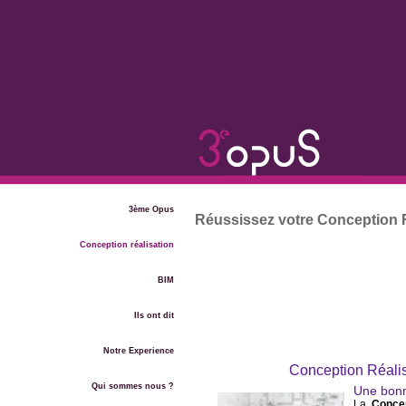
3ème Opus
Réussissez votre Conception R
Conception réalisation
BIM
Ils ont dit
Notre Experience
Conception Réalisa
Qui sommes nous ?
Une bonn
La
Concep