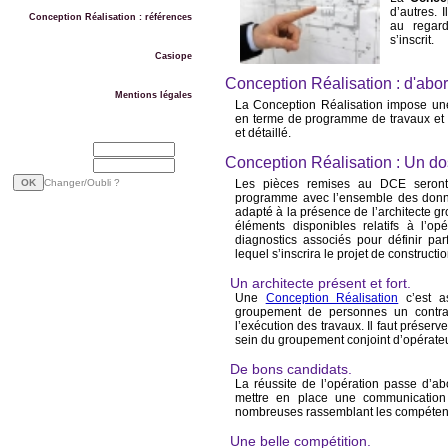
d’autres. 
Conception Réalisation : références
au regar
s’inscrit.
Casiope
Conception Réalisation : d'ab
Mentions légales
La Conception Réalisation impose une
en terme de programme de travaux et e
et détaillé.
Email
Conception Réalisation : Un do
Mot de passe
Changer/Oubli ?
Les pièces remises au DCE seront 
programme avec l’ensemble des données
adapté à la présence de l’architecte gro
éléments disponibles relatifs à l’op
diagnostics associés pour définir pa
lequel s’inscrira le projet de constructio
Un architecte présent et fort.
Une
Conception Réalisation
c’est as
groupement de personnes un contrat 
l’exécution des travaux. Il faut préserve
sein du groupement conjoint d’opérat
De bons candidats.
La réussite de l’opération passe d’abo
mettre en place une communication 
nombreuses rassemblant les compétenc
Une belle compétition.