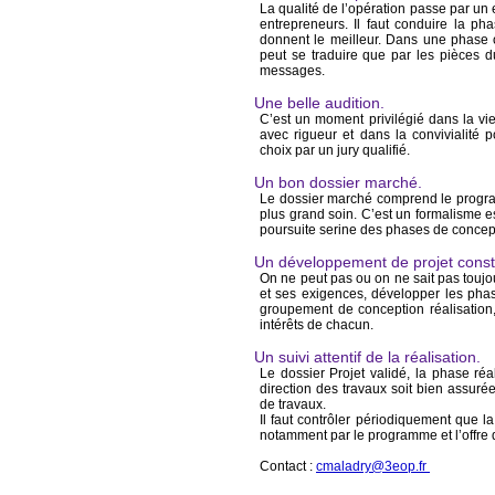
La qualité de l’opération passe par un
entrepreneurs. Il faut conduire la ph
donnent le meilleur. Dans une phase o
peut se traduire que par les pièces du
messages.
Une belle audition.
C’est un moment privilégié dans la vie 
avec rigueur et dans la convivialité 
choix par un jury qualifié.
Un bon dossier marché.
Le dossier marché comprend le programme
plus grand soin. C’est un formalisme es
poursuite serine des phases de concepti
Un développement de projet constr
On ne peut pas ou on ne sait pas toujou
et ses exigences, développer les phas
groupement de conception réalisation,
intérêts de chacun.
Un suivi attentif de la réalisation.
Le dossier Projet validé, la phase réal
direction des travaux soit bien assuré
de travaux.
Il faut contrôler périodiquement que 
notamment par le programme et l’offr
Contact :
cmaladry@3eop.fr