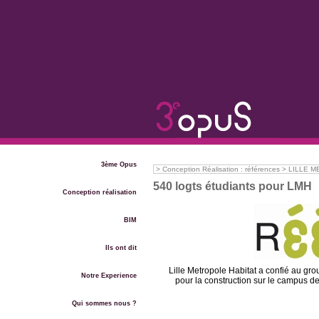
3ème Opus
>
Conception Réalisation : références
>
LILLE ME
540 logts étudiants pour LMH
Conception réalisation
BIM
Ils ont dit
Lille Metropole Habitat a confié au gro
Notre Experience
pour la construction sur le campus d
Qui sommes nous ?