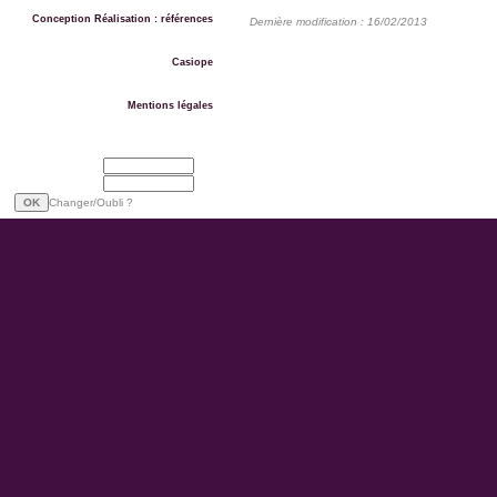
Conception Réalisation : références
Dernière modification : 16/02/2013
Casiope
Mentions légales
Email
Mot de passe
Changer/Oubli ?